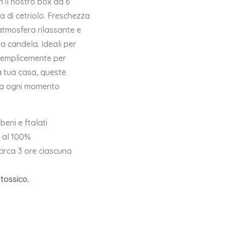
n il nostro box da 6
a di cetriolo. Freschezza
’atmosfera rilassante e
na candela.
Ideali per
 semplicemente per
 tua casa, queste
o a ogni momento
eni e ftalati
i al 100%
 circa 3 ore ciascuna
tossico.