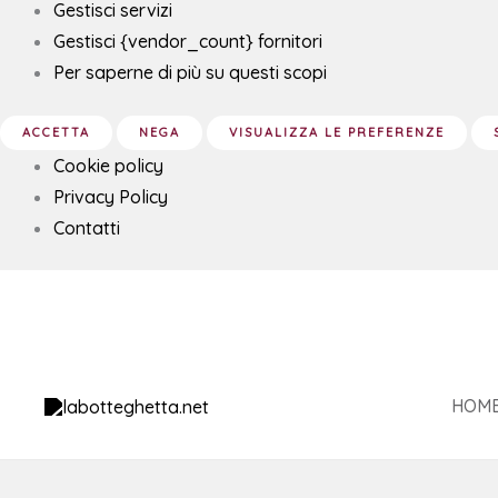
Gestisci servizi
Gestisci {vendor_count} fornitori
Per saperne di più su questi scopi
ACCETTA
NEGA
VISUALIZZA LE PREFERENZE
Cookie policy
Privacy Policy
Contatti
SERENITY
box
tealight
in
HOM
cera
di
soia