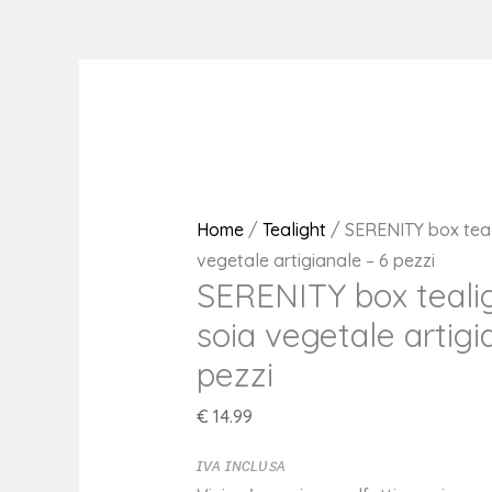
vegetale
artigianale
-
6
pezzi
quantità
Home
/
Tealight
/ SERENITY box teali
vegetale artigianale – 6 pezzi
SERENITY box tealig
soia vegetale artigi
pezzi
€
14.99
ɪᴠᴀ ɪɴᴄʟᴜsᴀ