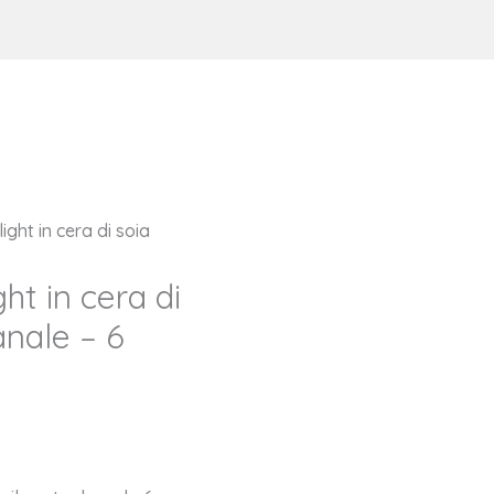
ght in cera di soia
ht in cera di
anale – 6