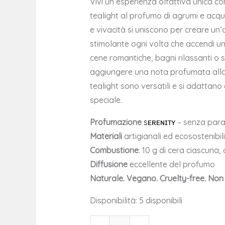
Vivi un’esperienza olfattiva unica co
tealight al profumo di agrumi e acqu
e vivacità si uniscono per creare un
stimolante ogni volta che accendi u
cene romantiche, bagni rilassanti o
aggiungere una nota profumata alla
tealight sono versatili e si adattan
speciale.
Profumazione
sᴇʀᴇɴɪᴛʏ
– senza parab
Materiali
artigianali ed ecosostenibil
Combustione
: 10 g di cera ciascuna,
Diffusione
eccellente del profumo
Naturale. Vegano. Cruelty-free. Non 
Disponibilità:
5 disponibili