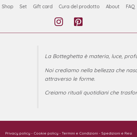
Shop
Set
Gift card
Cura del prodotto
About
FAQ
La Botteghetta è materia, luce, pro
Noi crediamo nella bellezza che nasc
attraverso le forme.
Creiamo rituali quotidiani che trasfor
Privacy policy
-
Cookie policy
-
Termini e Condizioni
-
Spedizioni e Resi