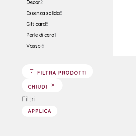
Decor
2
Essenza solida
5
Gift card
5
Perle di cera
1
Vassoi
6
FILTRA PRODOTTI
CHIUDI
Filtri
APPLICA