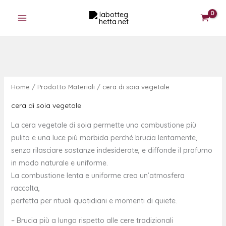
Ordina
Vai
S
2
6
6
1
5
4
5
1
7
5
in
base
al
t
p
p
p
3
p
p
p
p
p
p
al
contenuto
più
a
r
r
r
p
r
r
r
r
r
r
recente
t
o
o
o
r
o
o
o
o
o
o
o
d
d
d
o
d
d
d
d
d
d
o
o
o
d
o
o
o
o
o
o
Home
/ Prodotto Materiali / cera di soia vegetale
t
t
t
o
t
t
t
t
t
t
t
t
t
t
t
t
t
t
t
t
cera di soia vegetale
i
i
i
t
i
i
i
o
i
i
La cera vegetale di soia permette una combustione più
i
pulita e una luce più morbida perché brucia lentamente,
senza rilasciare sostanze indesiderate, e diffonde il profumo
in modo naturale e uniforme.
La combustione lenta e uniforme crea un’atmosfera
raccolta,
perfetta per rituali quotidiani e momenti di quiete.
– Brucia più a lungo rispetto alle cere tradizionali