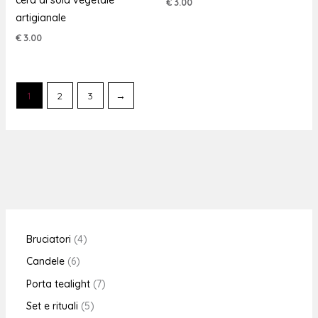
cera di soia vegetale
€
3.00
artigianale
€
3.00
1
2
3
→
Bruciatori
4
Candele
6
Porta tealight
7
Set e rituali
5