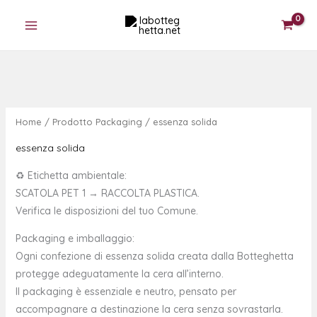
Ordina
Vai
S
2
6
6
1
5
4
5
1
7
5
in
base
al
t
p
p
p
3
p
p
p
p
p
p
al
contenuto
più
a
r
r
r
p
r
r
r
r
r
r
recente
t
o
o
o
r
o
o
o
o
o
o
o
d
d
d
o
d
d
d
d
d
d
o
o
o
d
o
o
o
o
o
o
Home
/ Prodotto Packaging / essenza solida
t
t
t
o
t
t
t
t
t
t
t
t
t
t
t
t
t
t
t
t
essenza solida
i
i
i
t
i
i
i
o
i
i
♻️ Etichetta ambientale:
i
SCATOLA PET 1 → RACCOLTA PLASTICA.
Verifica le disposizioni del tuo Comune.
Packaging e imballaggio:
Ogni confezione di essenza solida creata dalla Botteghetta
protegge adeguatamente la cera all’interno.
Il packaging è essenziale e neutro, pensato per
accompagnare a destinazione la cera senza sovrastarla.